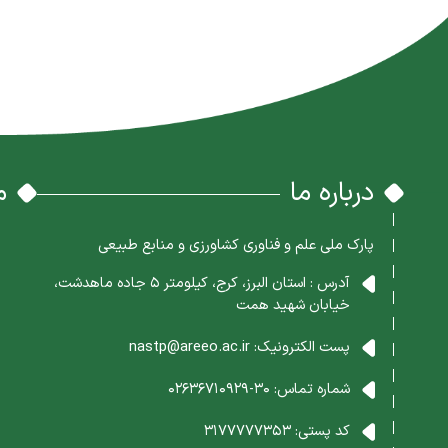
درباره ما
م
پارک ملی علم و فناوری کشاورزی و منابع طبیعی
آدرس : استان البرز، کرج، کیلومتر 5 جاده ماهدشت،
خیابان شهید همت
پست الکترونیک:
nastp@areeo.ac.ir
شماره تماس:
30-02636710929
کد پستی:
3177777353