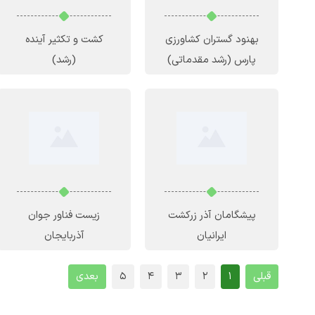
بهنود گستران کشاورزی
کشت و تکثیر آینده
پارس
(رشد مقدماتی)
(رشد)
پیشگامان آذر زرکشت
زیست فناور جوان
ایرانیان
آذربایجان
قبلی
1
2
3
4
5
بعدی