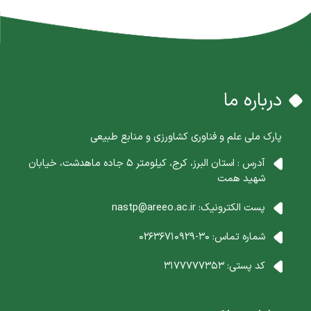
درباره ما
پارک ملی علم و فناوری کشاورزی و منابع طبیعی
آدرس : استان البرز، کرج، کیلومتر 5 جاده ماهدشت، خیابان
شهید همت
پست الکترونیک:
nastp@areeo.ac.ir
شماره تماس:
30-02636710929
کد پستی:
3177777353