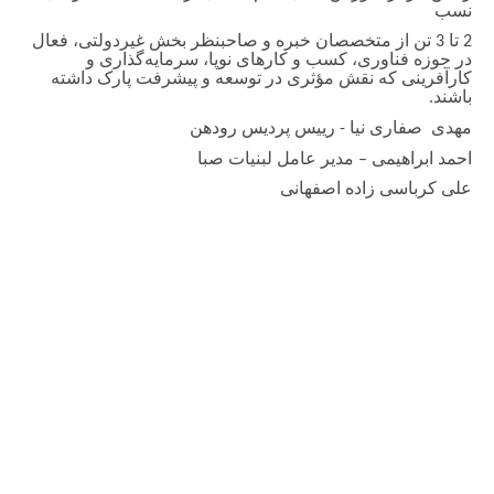
نسب
2 تا 3 تن از متخصصان خبره و صاحب­نظر بخش غیردولتی، فعال
در حوزه فناوری، کسب و کارهای نوپا، سرمایه‌­گذاری و
کارآفرینی که نقش مؤثری در توسعه و پیشرفت پارک داشته
باشند.
مهدی صفاری نیا - رییس پردیس رودهن
احمد ابراهیمی – مدیر عامل لبنیات صبا
علی کرباسی زاده اصفهانی