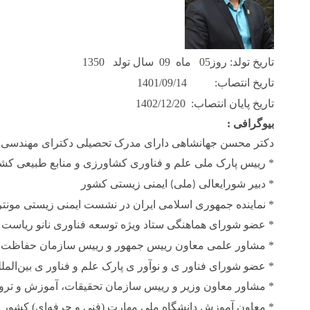
تاریخ تولد: روز05
ماه
09
سال تولد
1350
تاریخ انتصاب:
1401/09/14
تاریخ پایان انتصاب:
1402/12/20
بیوگرافی :
دکتر محسن جهانشاهی دارای مدرک تحصیلی دکترای مهندسی 
*
رییس پارک ملی علم و فناوری کشاورزی و منابع طبیعی کش
*
دبیر شورایعالی
ملی
ایمنی زیستی کشور
(
)
*
نماینده جمهوری اسلامی ایران در نشست ایمنی زیستی مونترال 
*
عضو شورای هماهنگی ستاد ویژه توسعه فناوری نانو ریاست
*
مشاور علمی معاون رییس جمهور و رییس سازمان حفاظت
*
عضو شورای فناور ی و نوآور ی پارک علم و فناور ی بین
المل
*
مشاور
معاون وزیر و
رییس سازمان
تحقیقات، آموزش و ترو
*
معاون آموزش دانشگاه
ملی مهارت (فنی و حرفه‌ای)
کشور