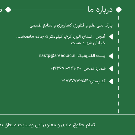
درباره ما
م
پارک ملی علم و فناوری کشاورزی و منابع طبیعی
آدرس : استان البرز، کرج، کیلومتر 5 جاده ماهدشت،
خیابان شهید همت
پست الکترونیک:
nastp@areeo.ac.ir
شماره تماس:
30-02636710929
کد پستی:
3177777353
تمام حقوق مادی و معنوی این وبسایت متعلق به پا