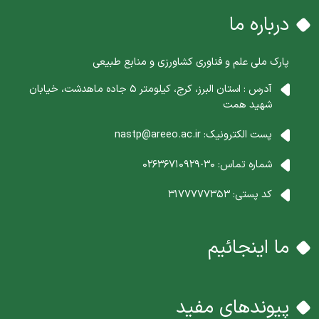
درباره ما
پارک ملی علم و فناوری کشاورزی و منابع طبیعی
آدرس : استان البرز، کرج، کیلومتر 5 جاده ماهدشت، خیابان
شهید همت
پست الکترونیک:
nastp@areeo.ac.ir
شماره تماس:
30-02636710929
کد پستی:
3177777353
ما اینجائیم
پیوندهای مفید