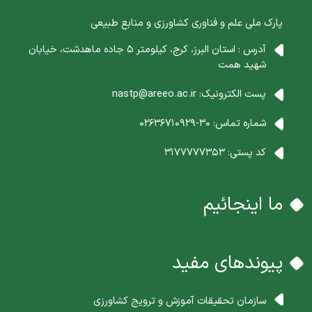
پارک ملی علم و فناوری کشاورزی و منابع طبیعی
آدرس : استان البرز، کرج، کیلومتر 5 جاده ماهدشت، خیابان
شهید همت
پست الکترونیک:
nastp@areeo.ac.ir
شماره تماس:
30-02636710929
کد پستی:
3177777353
ما اینجائیم
پیوندهای مفید
سازمان تحقیقات آموزش و ترویج کشاورزی