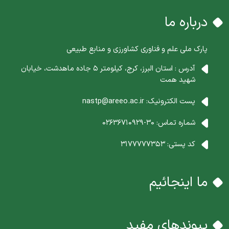
درباره ما
پارک ملی علم و فناوری کشاورزی و منابع طبیعی
آدرس : استان البرز، کرج، کیلومتر 5 جاده ماهدشت، خیابان
شهید همت
پست الکترونیک:
nastp@areeo.ac.ir
شماره تماس:
30-02636710929
کد پستی:
3177777353
ما اینجائیم
پیوندهای مفید