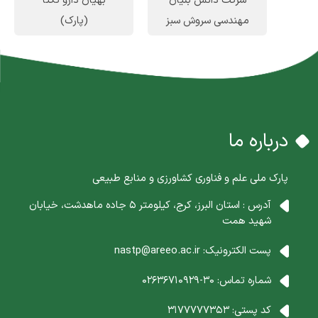
ن
شرکت دانش بنیان
بهیان دارو تکتا
س
مهندسی سروش سبز
(پارک)
البرز
(رشد)
درباره ما
پارک ملی علم و فناوری کشاورزی و منابع طبیعی
آدرس : استان البرز، کرج، کیلومتر 5 جاده ماهدشت، خیابان
شهید همت
پست الکترونیک:
nastp@areeo.ac.ir
شماره تماس:
30-02636710929
کد پستی:
3177777353