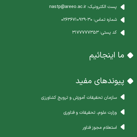
پست الکترونیک:
nastp@areeo.ac.ir
شماره تماس:
30-02636710929
کد پستی:
3177777353
ما اینجائیم
پیوندهای مفید
سازمان تحقیقات آموزش و ترویج کشاورزی
وزارت علوم، تحقیقات و فناوری
استعلام مجوز فناور