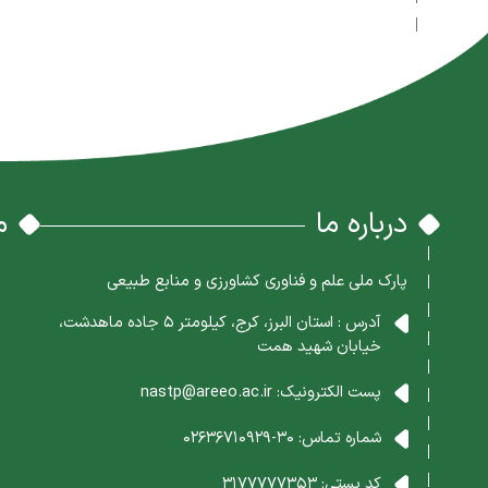
درباره ما
م
پارک ملی علم و فناوری کشاورزی و منابع طبیعی
آدرس : استان البرز، کرج، کیلومتر 5 جاده ماهدشت،
خیابان شهید همت
پست الکترونیک:
nastp@areeo.ac.ir
شماره تماس:
30-02636710929
کد پستی:
3177777353