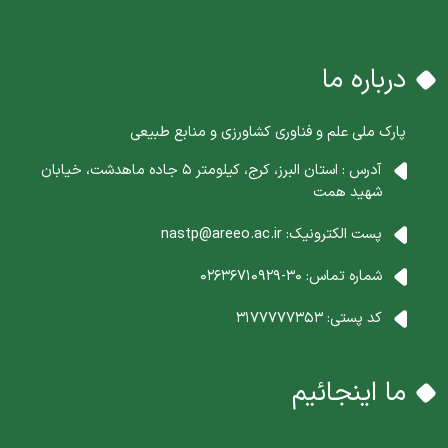
درباره ما
پارک ملی علم و فناوری کشاورزی و منابع طبیعی
آدرس : استان البرز، کرج، کیلومتر 5 جاده ماهدشت، خیابان
شهید همت
پست الکترونیک:
nastp@areeo.ac.ir
شماره تماس:
30-02636710929
کد پستی:
3177777353
ما اینجائیم