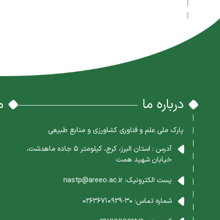
درباره ما
م
پارک ملی علم و فناوری کشاورزی و منابع طبیعی
آدرس : استان البرز، کرج، کیلومتر 5 جاده ماهدشت،
خیابان شهید همت
پست الکترونیک:
nastp@areeo.ac.ir
شماره تماس:
30-02636710929