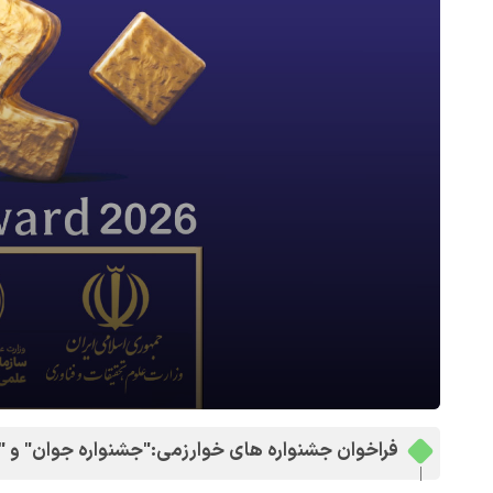
فراخوان جشنواره های خوارزمی:"جشنواره جوان" و "ج