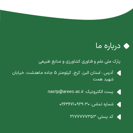
درباره ما
پارک ملی علم و فناوری کشاورزی و منابع طبیعی
آدرس : استان البرز، کرج، کیلومتر 5 جاده ماهدشت، خیابان
شهید همت
پست الکترونیک:
nastp@areeo.ac.ir
شماره تماس:
30-02636710929
کد پستی:
3177777353