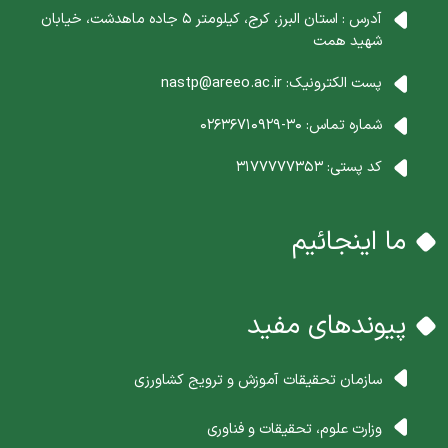
آدرس : استان البرز، کرج، کیلومتر 5 جاده ماهدشت، خیابان
شهید همت
پست الکترونیک:
nastp@areeo.ac.ir
شماره تماس:
30-02636710929
کد پستی:
3177777353
ما اینجائیم
پیوندهای مفید
سازمان تحقیقات آموزش و ترویج کشاورزی
وزارت علوم، تحقیقات و فناوری