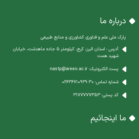
درباره ما
پارک ملی علم و فناوری کشاورزی و منابع طبیعی
آدرس : استان البرز، کرج، کیلومتر 5 جاده ماهدشت، خیابان
شهید همت
پست الکترونیک:
nastp@areeo.ac.ir
شماره تماس:
30-02636710929
کد پستی:
3177777353
ما اینجائیم