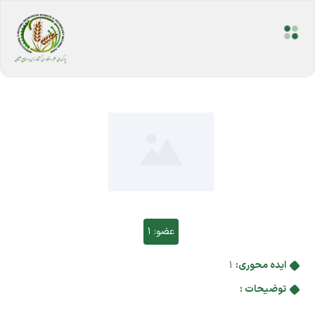
عضو:
1
ایده محوری:
1
توضیحات :