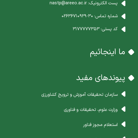
پست الکترونیک:
nastp@areeo.ac.ir
شماره تماس:
30-02636710929
کد پستی:
3177777353
ما اینجائیم
پیوندهای مفید
سازمان تحقیقات آموزش و ترویج کشاورزی
وزارت علوم، تحقیقات و فناوری
استعلام مجوز فناور