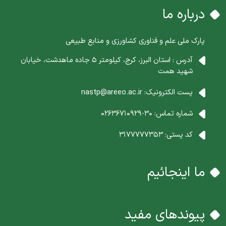
درباره ما
پارک ملی علم و فناوری کشاورزی و منابع طبیعی
آدرس : استان البرز، کرج، کیلومتر 5 جاده ماهدشت، خیابان
شهید همت
پست الکترونیک:
nastp@areeo.ac.ir
شماره تماس:
30-02636710929
کد پستی:
3177777353
ما اینجائیم
پیوندهای مفید