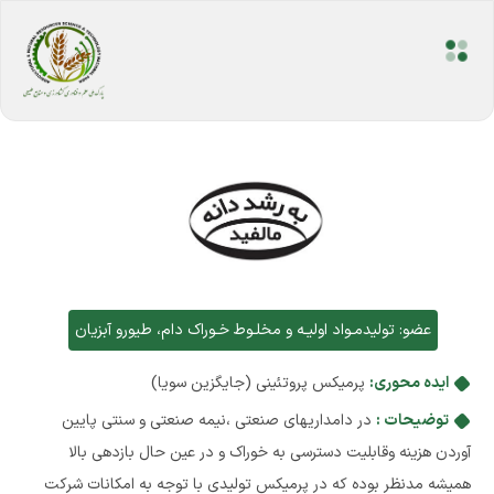
عضو:
تولیدمـواد اولیـه و مخلـوط خـوراک دام، طیورو آبزیان
ایده محوری:
پرمیکس پروتئینی (جایگزین سویا)
توضیحات :
در دامداریهای صنعتی ،نیمه صنعتی و سنتی پایین
آوردن هزینه وقابلیت دسترسی به خوراک و در عین حال بازدهی بالا
همیشه مدنظر بوده که در پرمیکس تولیدی با توجه به امکانات شرکت