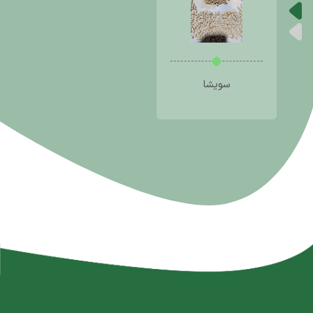
سویشا