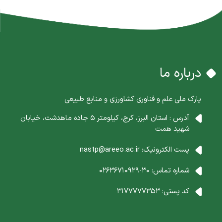
درباره ما
پارک ملی علم و فناوری کشاورزی و منابع طبیعی
آدرس : استان البرز، کرج، کیلومتر 5 جاده ماهدشت، خیابان
شهید همت
پست الکترونیک:
nastp@areeo.ac.ir
شماره تماس:
30-02636710929
کد پستی:
3177777353