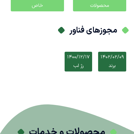
محصولات
خاص
مجوزهای فناور
1400/12/17
1402/02/09
برند
رژ لب
محصولات و خدمات