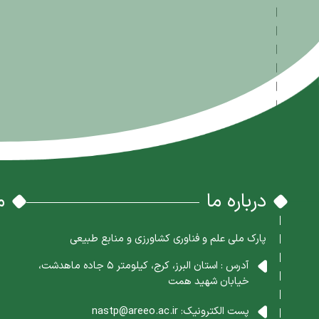
درباره ما
م
پارک ملی علم و فناوری کشاورزی و منابع طبیعی
آدرس : استان البرز، کرج، کیلومتر 5 جاده ماهدشت،
خیابان شهید همت
پست الکترونیک:
nastp@areeo.ac.ir