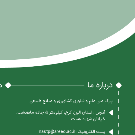
درباره ما
م
پارک ملی علم و فناوری کشاورزی و منابع طبیعی
آدرس : استان البرز، کرج، کیلومتر 5 جاده ماهدشت،
خیابان شهید همت
پست الکترونیک:
nastp@areeo.ac.ir