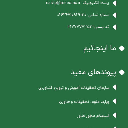
پست الکترونیک:
nastp@areeo.ac.ir
شماره تماس:
30-02636710929
کد پستی:
3177777353
ما اینجائیم
پیوندهای مفید
سازمان تحقیقات آموزش و ترویج کشاورزی
وزارت علوم، تحقیقات و فناوری
استعلام مجوز فناور