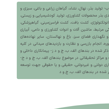
ب- تولید بذر، نهال، نشاء، گیاهان زراعی و باغی، سبزی و
بندی بذر محصولات کشاورزی، تولید کودشیمیایی و زیستی،
انوتکنولوژی، کشت بافت، کشت فراسرزمینی، گیاهپزشکی،
ی مرتبط، ماشین آلات و ادوات کشاورزی و دامی، آبیاری
گهداری فضای سبز، باغ و نهالستان، سایر نهاده‌های
ره، انجام بازرسی و نظارت و بازدیدهای میدانی در کلیه
ذکر شده در بندهای الف، ب، ج و د ز- پیمانکاری داخلی و
 مراکز تحقیقاتی در موضوع بندهای الف، ب‌، ج و د ح-
اری دولتی و غیردولتی، حقیقی و یا حقوقی جهت توسعه
ر شده در بندهای الف، ب، ج و د