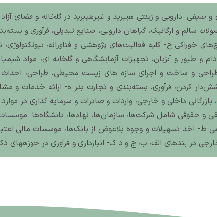
 و صیفی، دارویی و زینتی هیبرید و غیرهیبرید در گلخانه و فضای آزاد 
لات سالم و ارگانیک، گیاهان دارویی، صنایع تبدیلی، فرآوری و بسته‌
ی خوراکی ج- کلیه فعالیت‌های پژوهشی و فناورانه، بیوتکنولوژی، ن
ام و طیور و آبزیان، تجهیزات آزمایشگاهی و گلخانه ای، مواد شیمیائ
راحی و ساخت و اجرای سازه های زیست محیطی، طراحی، احداث و ن
شش‌دار کردن، فرآوری، بسته‌بندی و تجارت بذر ه- ارائه خدمات و مشاو
 بازرگانی داخلی و خارجی، واردات و صادرات و سرمایه گذاری در موارد 
 و حقوقی شامل شرکت‌ها، سازمان‌ها، نهادها، دانشگاه‌ها، موسسات و
ی ط- اخذ تسهیلات و وجوه بلاعوض از بانک‌ها، موسسات مالی اعتب
جی در بندهای الف، ب، ج و د ک- انبارداری و فرآوری در حوزه‏های ذک