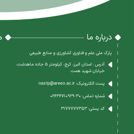
درباره ما
م
پارک ملی علم و فناوری کشاورزی و منابع طبیعی
آدرس : استان البرز، کرج، کیلومتر 5 جاده ماهدشت،
خیابان شهید همت
پست الکترونیک:
nastp@areeo.ac.ir
شماره تماس:
30-02636710929
کد پستی:
3177777353