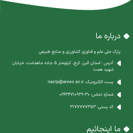
درباره ما
پارک ملی علم و فناوری کشاورزی و منابع طبیعی
آدرس : استان البرز، کرج، کیلومتر 5 جاده ماهدشت، خیابان
شهید همت
پست الکترونیک:
nastp@areeo.ac.ir
شماره تماس:
30-02636710929
کد پستی:
3177777353
ما اینجائیم