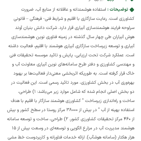
توضیحات :
استفاده هوشمندانه و عاقلانه از منابع آب، ضرورت
کشاورزی است. رعایت سازگاری با اقلیم و شرایط فنی- فرهنگی – قانونی
سرلوحه فرایند هوشمندسازی آبیاری قرار دارد. شرکت دانش بنیان آوند
هوش آبیاران طی چهار سال گذشته در زمینه فناوری نوین هوشمندسازی
آبیاری و توسعه زیرساخت سازگاری آبیاری هوشمند با اقلیم، فعالیت داشته
است. عملکرد شرکت تحت ارزیابی، پایش و تائید موسسه تحقیقات فنی
و مهندسی کشاورزی و دفتر طرح سامانه‌های نوین آبیاری معاونت آب و
خاک قرار گرفته‌ است. به طوریکه اثربخشی معنی‌دار فعالیت‌ها بر بهبود
بهره‌وری آب در بخش کشاورزی، مورد تائید رسمی است. این فعالیت در
دو بخش اصلی انجام شده که شامل موارد زیر می‌باشد: 1) طراحی،
ساخت و راه‌اندازی زیرساخت " کشاورزی هوشمند سازگار با اقلیم با هدف
استفاده بهینه از آب " در بیش از 38000 مرکز روستا در سطح کشور و بیش
از 460 مرکز تحقیقات کشاورزی کشور. 2) طراحی، ساخت و توسعه سامانه
هوشمند مدیریت آب در مزارع الگویی و توسعه‌ای در وسعت بیش از 15
هزار هکتار (سامانه هوشآب). ارائه خدمات فناورانه و کاربردوست خط مشی