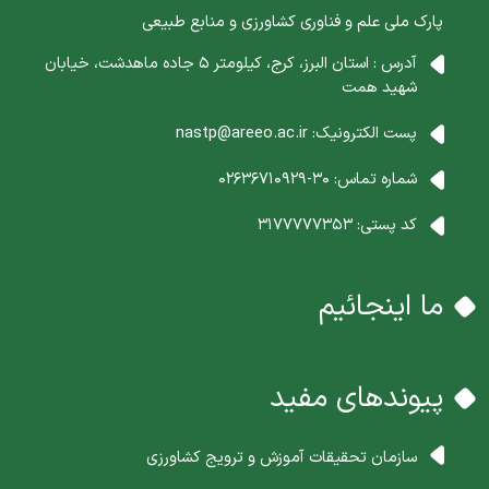
پارک ملی علم و فناوری کشاورزی و منابع طبیعی
آدرس : استان البرز، کرج، کیلومتر 5 جاده ماهدشت، خیابان
شهید همت
پست الکترونیک:
nastp@areeo.ac.ir
شماره تماس:
30-02636710929
کد پستی:
3177777353
ما اینجائیم
پیوندهای مفید
سازمان تحقیقات آموزش و ترویج کشاورزی