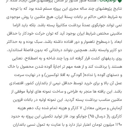
توضیحات :
هسته فناور مذبور بر اساس پژوهشهای قبلی ایجاد شده. از
نتایج پژوهشهای چند ساله مجری این پروژه مسلم شده بود که با توجه
به شرایط خاص حاکم بر باغات پستۀ ایران، هیچ ماشین یا روش موجودی
نمی تواند جوابگوی عمدۀ برداشت مکانیزۀ پسته باشد. بلکه باید الزاما
ماشینی مختص شرایط ایران بوجود آید که توان حرکت خودکار با حداقل
ابعاد را درسطوح ناهموار و دور افتاده داشته باشد، سبک بوده و به حداکثر
دو کاربر وابسته باشد. همچنین بتواند درختانی که بدون فاصلۀ استاندارد،
روی ردیفهای کشت قرار گرفته اند ویا چند شاخه و به اصطلاح، نعنایی
هستند را برداشت کند و از همه مهم تر اجازۀ آلوده شدن محصول با خاک
و دستهای آلوده را نداده( آلودگی به آفلا توکسین) و در نهایت سرعت
عمل آن بالا و برای خرید توسط حداقل نیمی از باغداران کشور، اقتصادی
باشد. این یافته ها منجر به طراحی و ساخت نمونه های اولیۀ موفقی از
ماشین مناسب برداشت پسته گردید. این نمونه اولیه در باغات قزوین
آزمایش و سرعتی معادل 7 کارگر و هزینه تمام شده یک دهم هزینه
کارگری را( درسال 95) جوابگو بود. فاز تولید تکمیلی این پروژه به حدود
1190 میلیون تومان اعتبار نیاز دارد و با عنایت به تمول نسبی باغداران